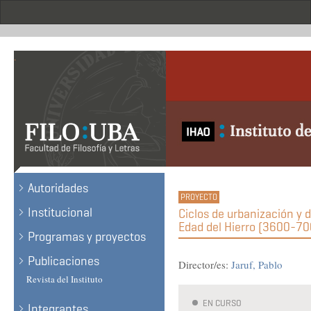
Skip
to
main
content
.
Autoridades
Institucional
Ciclos de urbanización y d
Edad del Hierro (3600-700
Programas y proyectos
Publicaciones
Director/es:
Jaruf, Pablo
Revista del Instituto
EN CURSO
Integrantes