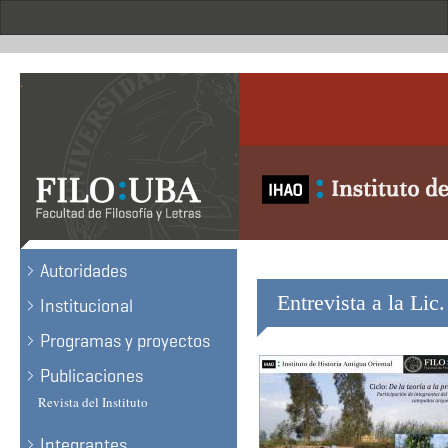
Skip
to
main
content
.
Autoridades
Entrevista a la Li
Institucional
Programas y proyectos
Publicaciones
Revista del Instituto
Integrantes