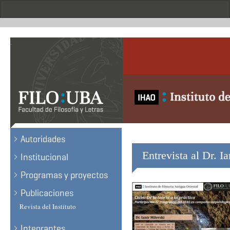
Skip
to
main
content
.
Autoridades
Entrevista al Dr. I
Institucional
Programas y proyectos
Publicaciones
Revista del Instituto
Integrantes