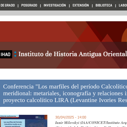
 DE GRADO
POSGRADO
INVESTIGACIÓN
EXTENSIÓN
BIBLIOTECA
LABO
Conferencia "Los marfiles del período Calcolític
meridional: metariales, iconografía y relaciones i
proyecto calcolítico LIRA (Levantine Ivories Res
30/04/2025 - 14:00
Ianir Milevskyi (IAA/CONICET/Instituto Arq