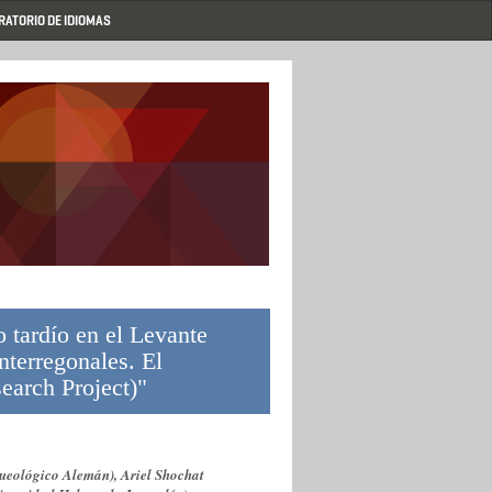
RATORIO DE IDIOMAS
o tardío en el Levante
nterregonales. El
earch Project)"
ueológico Alemán), Ariel Shochat