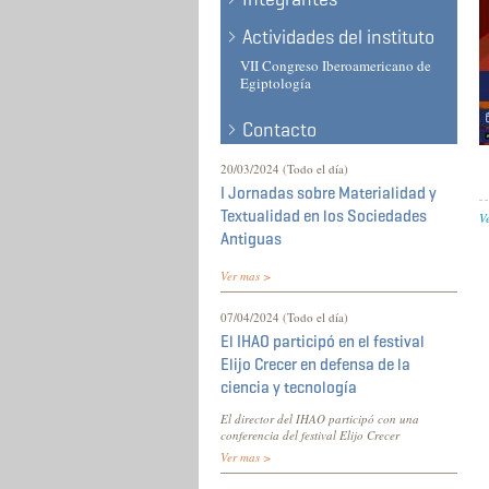
Actividades del instituto
VII Congreso Iberoamericano de
Egiptología
Contacto
20/03/2024 (Todo el día)
I Jornadas sobre Materialidad y
Textualidad en los Sociedades
V
Antiguas
Ver mas >
07/04/2024 (Todo el día)
El IHAO participó en el festival
Elijo Crecer en defensa de la
ciencia y tecnología
El director del IHAO participó con una
conferencia del festival Elijo Crecer
Ver mas >